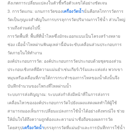
สังเกตการเปลี่ยนแปลงในตัวชี้หรือตัวเลขได้อย่างชัดเจน
3. การวัดแกน: แกนการวัดของ
เครื่องวัดน้ำ
นั่นคือกลไกการวัดการ
วัดเป็นกุญแจสำคัญในการบรรลุการวัดปริมาณการใช้น้ำ ส่วนใหญ่
รวมถึงส่วนต่อไปนี้:
การวัดพื้นที่: พื้นที่ที่น้ำไหลซึ่งมักจะออกแบบเป็นโครงสร้างหลาย
ช่อง เมื่อน้ำไหลผ่านฟันผุเหล่านี้มันจะขับเคลื่อนส่วนประกอบการ
วัดภายในให้ทำงาน
องค์ประกอบการวัด: องค์ประกอบการวัดประกอบด้วยชุดของส่วน
ประกอบเชิงกลที่มีความแม่นยำเช่นเกียร์เวิร์มและแท่งส่ง พวกเขา
หมุนหรือเคลื่อนที่ภายใต้การกระทำของการไหลของน้ำดังนั้นจึง
บันทึกจำนวนของโพรงที่ไหลผ่านน้ำ
ระบบการส่งสัญญาณ: ระบบส่งกำลังมีหน้าที่ในการส่งการ
เคลื่อนไหวขององค์ประกอบการวัดไปยังแผงแสดงผลทำให้ผู้ใช้
สามารถมองเห็นการเปลี่ยนแปลงการใช้น้ำได้อย่างสังหรณ์ใจ ช่วย
ให้มั่นใจได้ถึงความถูกต้องและความน่าเชื่อถือของผลการวัด
โดยสรุป
เครื่องวัดน้ำ
บรรลุการวัดที่แม่นยำและการบันทึกการใช้น้ำ