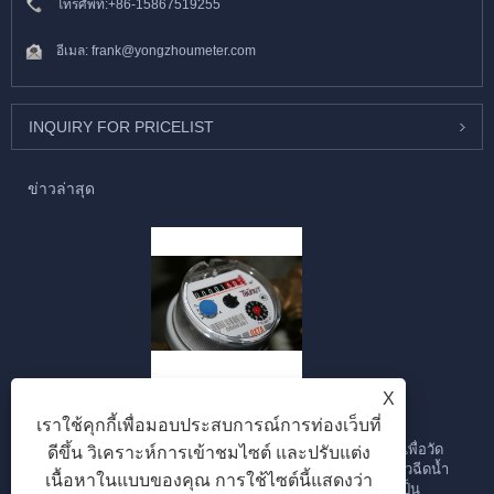
โทรศัพท์:
+86-15867519255
อีเมล:
frank@yongzhoumeter.com
INQUIRY FOR PRICELIST
ข่าวล่าสุด
มิเตอร์น้ำแบบมัลติเจ็ทคืออะไร?
X
2023/09/28
เราใช้คุกกี้เพื่อมอบประสบการณ์การท่องเว็บที่
มาตรวัดน้ำแบบมัลติเจ็ทเป็นมาตรวัดน้ำชนิดหนึ่งที่ออกแบบมาเพื่อวัด
ดีขึ้น วิเคราะห์การเข้าชมไซต์ และปรับแต่ง
การไหลของน้ำผ่านท่อ มันถูกเรียกว่า "มัลติเจ็ท" เนื่องจากใช้หัวฉีดน้ำ
เนื้อหาในแบบของคุณ การใช้ไซต์นี้แสดงว่า
หรือลำธารหลายสายเพื่อวัดอัตราการไหลของน้ำ ต่อไปนี้เป็น