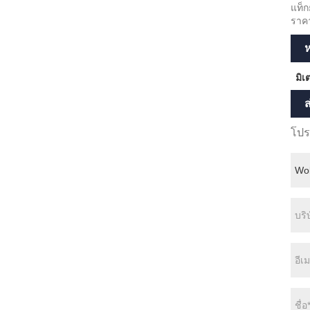
แท็ก
ราค
ห
มิเ
ส
โปร