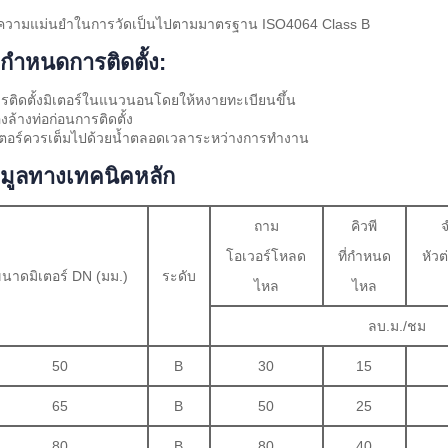
 ความแม่นยำในการวัดเป็นไปตามมาตรฐาน ISO4064 Class B
อกำหนดการติดตั้ง:
รติดตั้งมิเตอร์ในแนวนอนโดยให้หงายทะเบียนขึ้น
องล้างท่อก่อนการติดตั้ง
เตอร์ควรเต็มไปด้วยน้ำตลอดเวลาระหว่างการทำงาน
อมูลทางเทคนิคหลัก
ถาม
คิวพี
โอเวอร์โหลด
ที่กำหนด
หัวต
นาดมิเตอร์ DN (มม.)
ระดับ
ไหล
ไหล
ลบ.ม./ชม
50
B
30
15
65
B
50
25
80
B
80
40