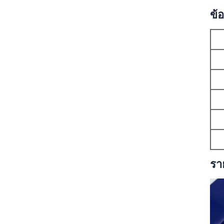
ข้
รา