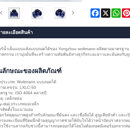
Facebook
X
Wha
ายละเอียดสินค้า
อร์น้ำเย็นแบบแห้งแบบถอดได้ของ Yongzhou woltmann ผลิตตามมาตรฐาน I
าหกรรม เรามุ่งมั่นที่จะสร้างความสัมพันธ์ทางธุรกิจระยะยาวและมั่นคงกับ
ณลักษณะของผลิตภัณฑ์
่อประเภท: Woltmann แบบถอดได้
ายเลขรุ่น: LXLC-50
าตรฐาน :ISO 4064 คลาสบี
สดุ: เหล็กหล่อ
y-dial,ประเภทแม่เหล็ก
รติดตั้งในแนวนอน
ือกวัสดุคุณภาพสูงสำหรับลักษณะที่มั่นคง และเชื่อถือได้ สูญเสียหัวต่ำ และเ
ารลงทะเบียนที่ปิดผนึกด้วยสุญญากาศช่วยให้มั่นใจได้ว่าหน้าปัดปราศจาก
ารใช้งานสากลกับช่วงนี้สามารถถอดออกได้โดยไม่ต้องถอดมิเตอร์ออกจากท่อเพ