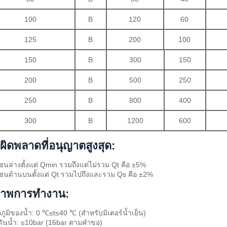
100
B
120
60
125
B
200
100
150
B
300
150
200
B
500
250
250
B
800
400
300
B
1200
600
อผิดพลาดที่อนุญาตสูงสุด:
นล่างตั้งแต่ Qmin รวมถึงแต่ไม่รวม Qt คือ ±5%
นด้านบนตั้งแต่ Qt รวมไปถึงและรวม Qs คือ ±2%
าพการทำงาน:
ภูมิของน้ำ: 0 ℃≤t≤40 ℃ (สำหรับมิเตอร์น้ำเย็น)
ันน้ำ: ≤10bar (16bar ตามคำขอ)