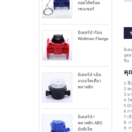
ถอดได้พร้อม
เซนเซอร์
มิเตอร์น้ำร้อน
ร
Woltman Flange
มิเต
อุตส
จีน
คุ
มิเตอร์น้ำเย็น
แบบเจ็ทเดี่ยว
1.ชื
พลาสติก
2.หม
3.ม
4.วั
5.Dr
6.กา
มิเตอร์น้ำ
7.เล
8. ก
พลาสติก ABS
9. ก
มัลติเจ็ท