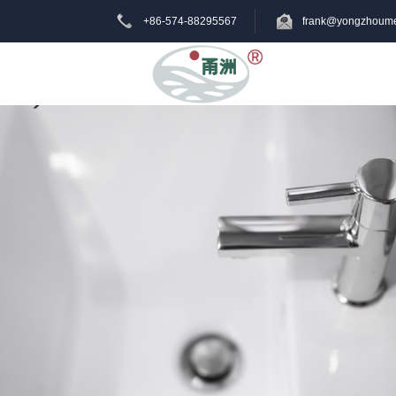
+86-574-88295567
frank@yongzhoume