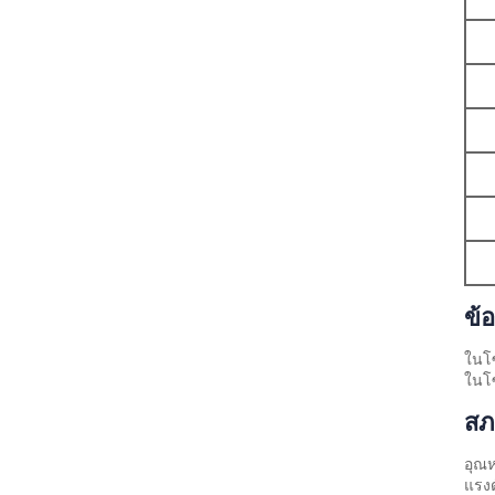
ข้
ในโซ
ในโซ
สภ
อุณห
แรงด