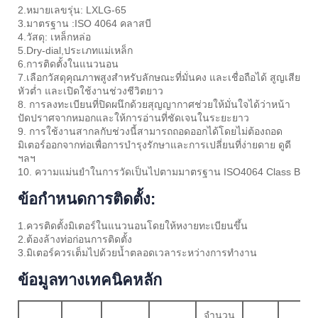
2.หมายเลขรุ่น: LXLG-65
3.มาตรฐาน :ISO 4064 คลาสบี
4.วัสดุ: เหล็กหล่อ
5.Dry-dial,ประเภทแม่เหล็ก
6.การติดตั้งในแนวนอน
7.เลือกวัสดุคุณภาพสูงสำหรับลักษณะที่มั่นคง และเชื่อถือได้ สูญเสีย
หัวต่ำ และเปิดใช้งานช่วงชีวิตยาว
8. การลงทะเบียนที่ปิดผนึกด้วยสุญญากาศช่วยให้มั่นใจได้ว่าหน้า
ปัดปราศจากหมอกและให้การอ่านที่ชัดเจนในระยะยาว
9. การใช้งานสากลกับช่วงนี้สามารถถอดออกได้โดยไม่ต้องถอด
มิเตอร์ออกจากท่อเพื่อการบำรุงรักษาและการเปลี่ยนที่ง่ายดาย ดูดี
ฯลฯ
10. ความแม่นยำในการวัดเป็นไปตามมาตรฐาน ISO4064 Class B
ข้อกำหนดการติดตั้ง:
1.ควรติดตั้งมิเตอร์ในแนวนอนโดยให้หงายทะเบียนขึ้น
2.ต้องล้างท่อก่อนการติดตั้ง
3.มิเตอร์ควรเต็มไปด้วยน้ำตลอดเวลาระหว่างการทำงาน
ข้อมูลทางเทคนิคหลัก
จำนวน