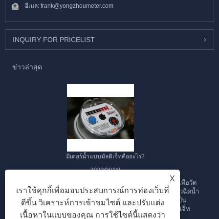
อีเมล:
frank@yongzhoumeter.com
INQUIRY FOR PRICELIST
ข่าวล่าสุด
มิเตอร์น้ำแบบมัลติเจ็ทคืออะไร?
2023/09/28
X
มาตรวัดน้ำแบบมัลติเจ็ทเป็นมาตรวัดน้ำชนิดหนึ่งที่ออกแบบมาเพื่อวัด
เราใช้คุกกี้เพื่อมอบประสบการณ์การท่องเว็บที่
การไหลของน้ำผ่านท่อ มันถูกเรียกว่า "มัลติเจ็ท" เนื่องจากใช้หัวฉีดน้ำ
หรือลำธารหลายสายเพื่อวัดอัตราการไหลของน้ำ ต่อไปนี้เป็น
ดีขึ้น วิเคราะห์การเข้าชมไซต์ และปรับแต่ง
คุณลักษณะและคุณลักษณะที่สำคัญของมาตรวัดน้ำแบบมัลติเจ็ท:
เนื้อหาในแบบของคุณ การใช้ไซต์นี้แสดงว่า